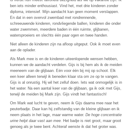
ben iets minder enthousiast. Vind het, met drie kinderen zonder
diploma, intensief. Mijn aandacht kan geen moment verslappen.
En dat in een overvol zwembad met rondrennende,
schreeuwende kinderen, rondvliegende ballen, kinderen die onder
water zwemmen, meerdere baden in één ruimte, glijbanen,
watersproeiers en slechts één paar ogen en twee handen.
Niet alleen de kinderen zijn na afloop uitgeput. Ook ik moet even
aan de oplader.
Als Mark mee is en de kinderen uiteenlopende wensen hebben,
kunnen we de aandacht verdelen. Gijs is bij hem als ik de meiden
meeneem van de glijbaan. Eén voor één bij mij op schoot. Elk
een keer alleen terwijl ik beneden klaar sta om ze op te vangen.
Gijs is al onrustig. Hij wil het zelluf doen. Iets wat onmogelijk is in
het water. Na een aantal keer van de glijbaan, ga ik ook met Gijs,
terwijl de meiden bij Mark zijn. Gijs vindt het fantastisch!
Om Mark wat lucht te geven, neem ik Gijs daarna mee naar het
peuterbadje. Daar kan hij zelfstandig van de kleine glijbaan en ik
neem plaats in het lage, maar warme water.
De hoge concentratie
urine helpt daar vast aan mee.
Het badje is niet groot, maar groot
genoeg als je twee bent. Achteraf wenste ik dat het groter was.