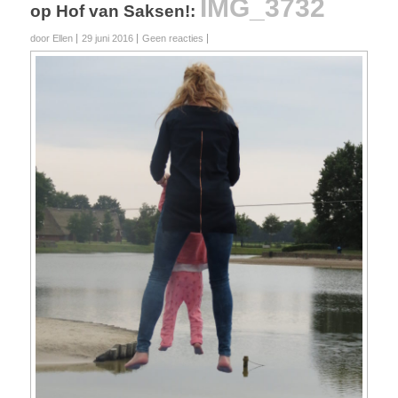
IMG_3732
op Hof van Saksen!
:
door Ellen
29 juni 2016
Geen reacties