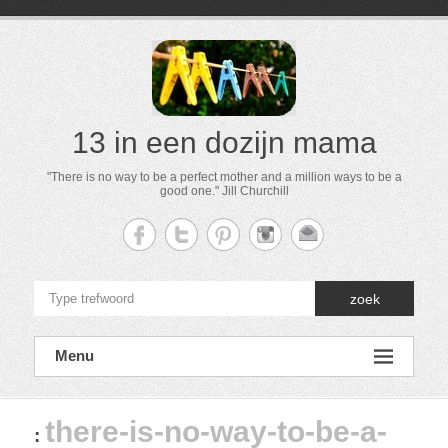
13 in een dozijn mama
"There is no way to be a perfect mother and a million ways to be a
good one." Jill Churchill
zoek
Menu
there-is-no-way-to-be-a-
: