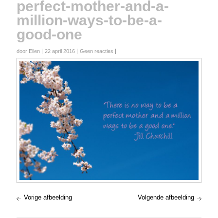
perfect-mother-and-a-
million-ways-to-be-a-
good-one
door Ellen
22 april 2016
Geen reacties
Vorige afbeelding
Volgende afbeelding