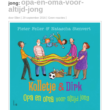
opa-en-oma-voor-
jong
:
altijd-jong
door Ellen
29 september 2016
Geen reacties