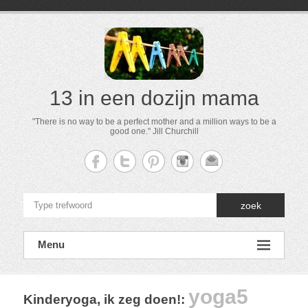
13 in een dozijn mama
"There is no way to be a perfect mother and a million ways to be a
good one." Jill Churchill
zoek
Menu
yoga5
Kinderyoga, ik zeg doen!
: