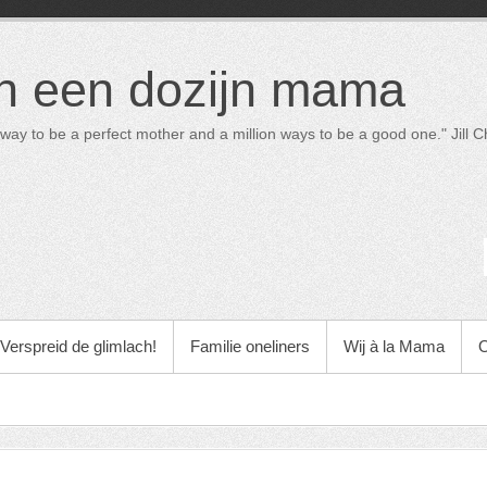
in een dozijn mama
way to be a perfect mother and a million ways to be a good one." Jill Ch
Verspreid de glimlach!
Familie oneliners
Wij à la Mama
O