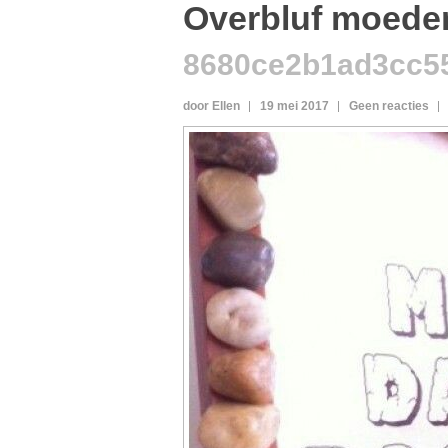
Overbluf moede
8680ce2b1ad3cc5
door Ellen
19 mei 2017
Geen reacties