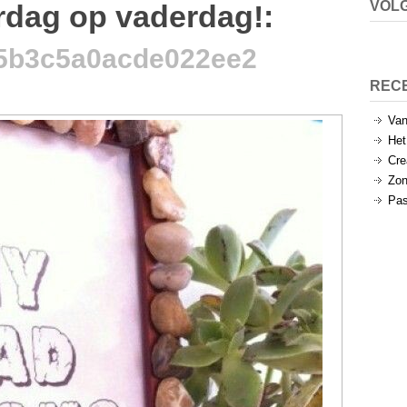
VOLG
rdag op vaderdag!
:
5b3c5a0acde022ee2
REC
Van
Het
Cre
Zon
Pas