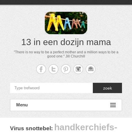
13 in een dozijn mama
"There is no way to be a perfect mother and a million ways to be a
good one." Jill Churchill
zoek
Menu
handkerchiefs-
Virus snottebel
: