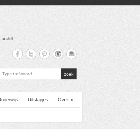
urchill
zoek
nderwijs
Uitstapjes
Over mij