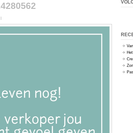
VOLG
24280562
REC
Van
Het
Cre
Zon
Pas