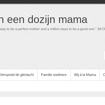
in een dozijn mama
way to be a perfect mother and a million ways to be a good one." Jill Ch
Verspreid de glimlach!
Familie oneliners
Wij à la Mama
O