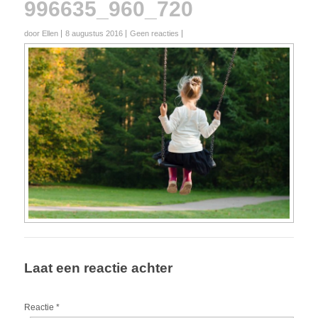
996635_960_720
door Ellen
8 augustus 2016
Geen reacties
Laat een reactie achter
Reactie
*